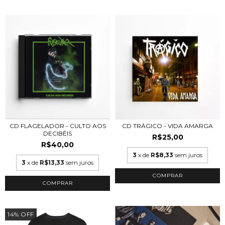
CD FLAGELADOR - CULTO AOS
CD TRÁGICO - VIDA AMARGA
DECIBÉIS
R$25,00
R$40,00
3
x de
R$8,33
sem juros
3
x de
R$13,33
sem juros
14
%
OFF