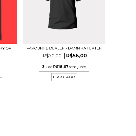
ORY OF
FAVOURITE DEALER - DAMN RAT EATER
R$56,00
R$70,00
3
x de
R$18,67
sem juros
ESGOTADO