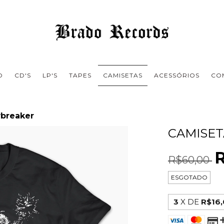
O
CD'S
LP'S
TAPES
CAMISETAS
ACESSÓRIOS
CO
wbreaker
CAMISET
R$60,00
ESGOTADO
3
X DE
R$16