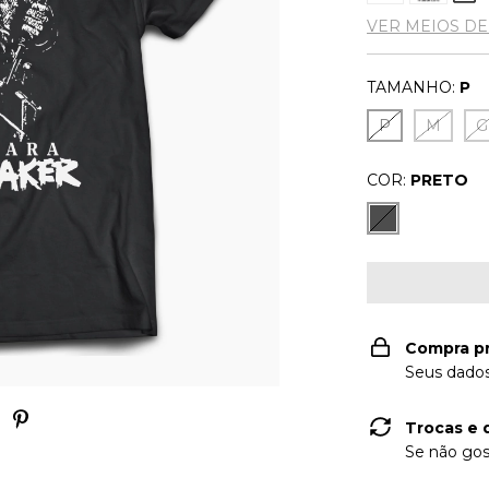
VER MEIOS D
TAMANHO:
P
P
M
G
COR:
PRETO
Compra p
Seus dados
Trocas e 
Se não gos