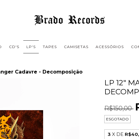
O
CD'S
LP'S
TAPES
CAMISETAS
ACESSÓRIOS
CO
anger Cadavre - Decomposição
LP 12" 
DECOMP
R$150,00
ESGOTADO
3
X DE
R$40