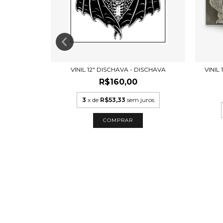
X MURPHY
VINIL 12" DISCHAVA - DISCHAVA
VINIL
,00
R$160,00
uros
3
x de
R$53,33
sem juros