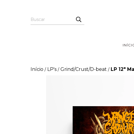
INÍCI
Início
LP's
Grind/Crust/D-beat
LP 12" M
/
/
/