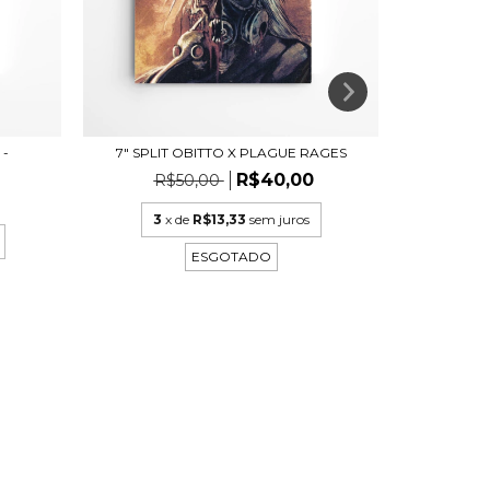
 -
7" SPLIT OBITTO X PLAGUE RAGES
7" SPL
R$40,00
R$50,00
R
3
x de
R$13,33
sem juros
3
ESGOTADO