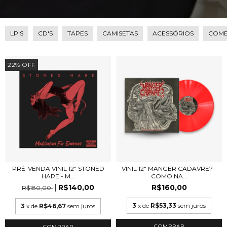
LP'S
CD'S
TAPES
CAMISETAS
ACESSÓRIOS
COM
22
%
OFF
PRÉ-VENDA VINIL 12" STONED
VINIL 12" MANGER CADAVRE? -
HARE - M...
COMO NA...
R$140,00
R$160,00
R$180,00
3
x de
R$53,33
sem juros
3
x de
R$46,67
sem juros