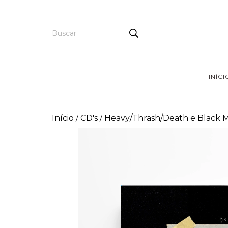
INÍCI
Início
CD's
Heavy/Thrash/Death e Black 
/
/