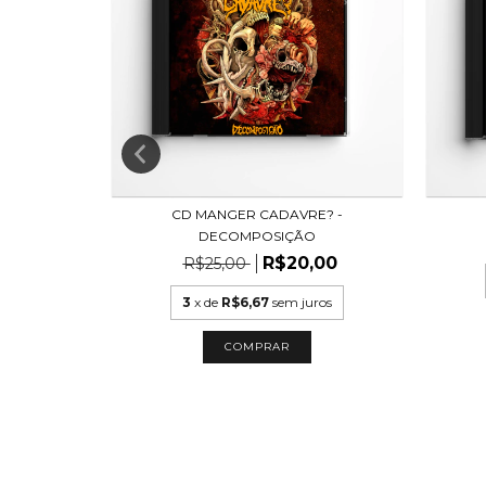
RSIDADE E
CD MANGER CADAVRE? -
DECOMPOSIÇÃO
R$20,00
R$25,00
ros
3
x de
R$6,67
sem juros