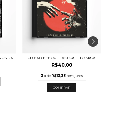
ROS DA
CD BAD BEBOP - LAST CALL TO MARS
CD MANGER
R$40,00
R
3
x de
R$13,33
sem juros
3