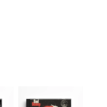
20
%
OFF