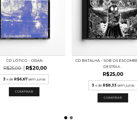
CD LÓTICO - ORAN
CD BATALHA - SOB OS ESCOMB
DESTRUI...
R$20,00
R$25,00
R$25,00
3
x de
R$6,67
sem juros
3
x de
R$8,33
sem juros