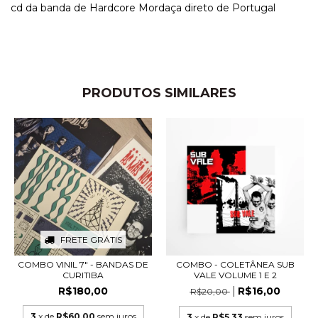
cd da banda de Hardcore Mordaça direto de Portugal
PRODUTOS SIMILARES
FRETE GRÁTIS
COMBO VINIL 7" - BANDAS DE
COMBO - COLETÂNEA SUB
CURITIBA
VALE VOLUME 1 E 2
R$180,00
R$16,00
R$20,00
3
x de
R$60,00
sem juros
3
x de
R$5,33
sem juros