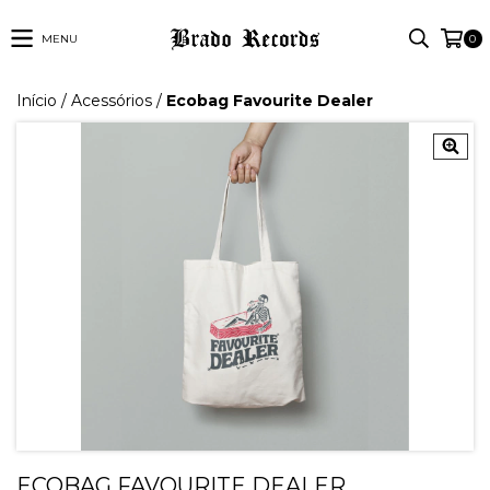
MENU
0
Início
/
Acessórios
/
Ecobag Favourite Dealer
ECOBAG FAVOURITE DEALER