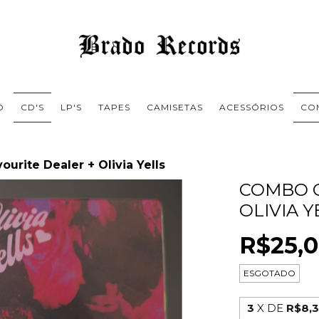
O
CD'S
LP'S
TAPES
CAMISETAS
ACESSÓRIOS
CO
urite Dealer + Olivia Yells
COMBO C
OLIVIA Y
R$25,
ESGOTADO
3
X DE
R$8,