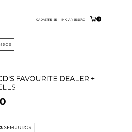
0
CADASTRE-SE
INICIAR SESSÃO
MBOS
D'S FAVOURITE DEALER +
ELLS
00
33
SEM JUROS