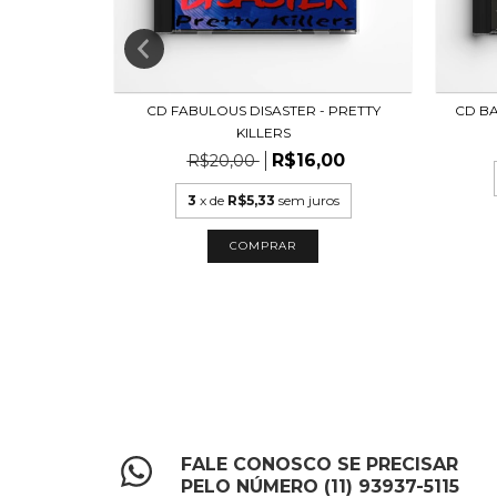
ICK CLACK
CD FABULOUS DISASTER - PRETTY
CD BA
KILLERS
R$16,00
R$20,00
uros
3
x de
R$5,33
sem juros
FALE CONOSCO SE PRECISAR
PELO NÚMERO (11) 93937-5115