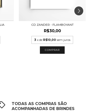
LIA
CD ZANDER - FLAMBOYANT
CD DEB AN
R$30,00
3
x de
R$10,00
sem juros
3
TODAS AS COMPRAS SÃO
ACOMPANHADAS DE BRINDES