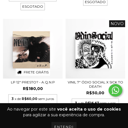
ESGOTADO
ESGOTADO
NOVO
FRETE GRÁTIS
LP 12" PRESTO? - A.Q.N.P
VINIL 7" ÓDIO SOCIAL X SICK TO
DEATH
R$180,00
R$50,00
3
x de
R$60,00
sem juros
3
x de
R$16,67
sem juros
ESGOTADO
Ao navegar por este site
você aceita o uso de cookies
ESGOTADO
para agilizar a sua experiência de compra.
ENTENDI