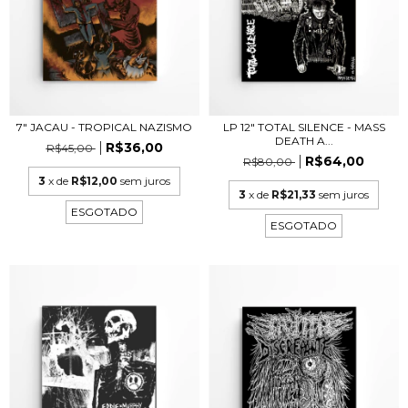
7" JACAU - TROPICAL NAZISMO
LP 12" TOTAL SILENCE - MASS
DEATH A...
R$36,00
R$45,00
R$64,00
R$80,00
3
x de
R$12,00
sem juros
3
x de
R$21,33
sem juros
ESGOTADO
ESGOTADO