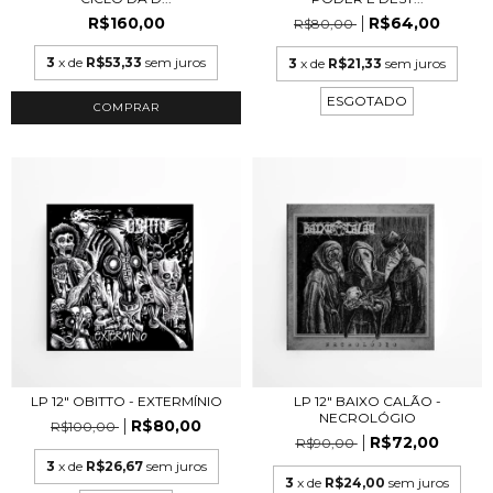
R$160,00
R$64,00
R$80,00
3
x de
R$53,33
sem juros
3
x de
R$21,33
sem juros
ESGOTADO
LP 12" OBITTO - EXTERMÍNIO
LP 12" BAIXO CALÃO -
NECROLÓGIO
R$80,00
R$100,00
R$72,00
R$90,00
3
x de
R$26,67
sem juros
3
x de
R$24,00
sem juros