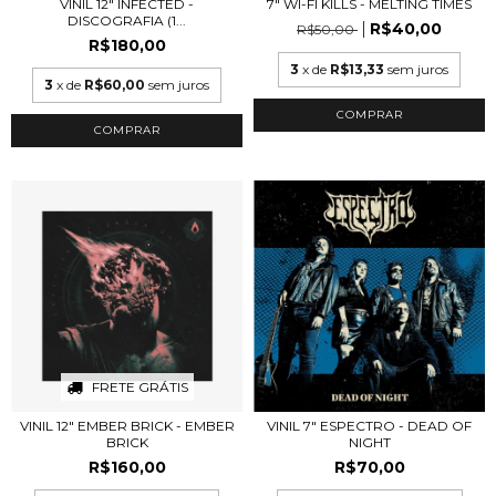
VINIL 12" INFECTED -
7" WI-FI KILLS - MELTING TIMES
DISCOGRAFIA (1...
R$40,00
R$50,00
R$180,00
3
x de
R$13,33
sem juros
3
x de
R$60,00
sem juros
FRETE GRÁTIS
VINIL 12" EMBER BRICK - EMBER
VINIL 7" ESPECTRO - DEAD OF
BRICK
NIGHT
R$160,00
R$70,00