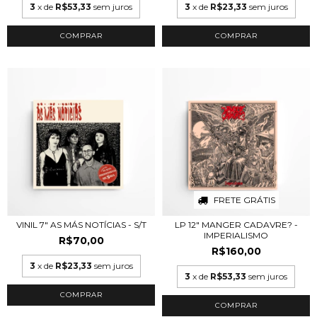
3
x de
R$53,33
sem juros
3
x de
R$23,33
sem juros
FRETE GRÁTIS
VINIL 7" AS MÁS NOTÍCIAS - S/T
LP 12" MANGER CADAVRE? -
IMPERIALISMO
R$70,00
R$160,00
3
x de
R$23,33
sem juros
3
x de
R$53,33
sem juros