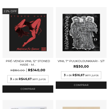
22
%
OFF
PRÉ-VENDA VINIL 12" STONED
VINIL 7" PUUKOUJUNKKARI - S/T
HARE - M...
R$50,00
R$140,00
R$180,00
3
x de
R$16,67
sem juros
3
x de
R$46,67
sem juros