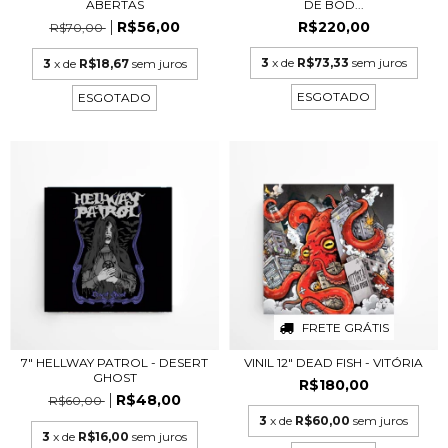
ABERTAS
DE BOD...
R$56,00
R$220,00
R$70,00
3
x de
R$73,33
sem juros
3
x de
R$18,67
sem juros
ESGOTADO
ESGOTADO
FRETE GRÁTIS
7" HELLWAY PATROL - DESERT
VINIL 12" DEAD FISH - VITÓRIA
GHOST
R$180,00
R$48,00
R$60,00
3
x de
R$60,00
sem juros
3
x de
R$16,00
sem juros