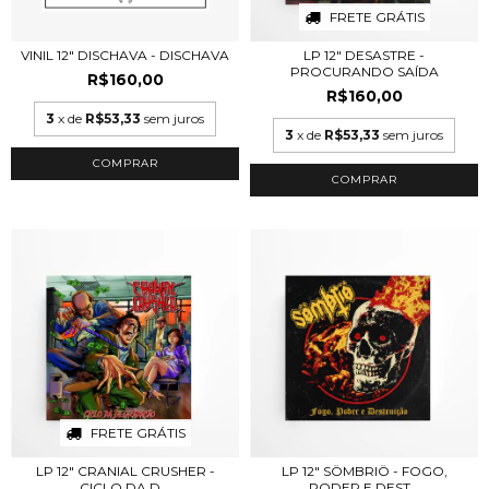
FRETE GRÁTIS
VINIL 12" DISCHAVA - DISCHAVA
LP 12" DESASTRE -
PROCURANDO SAÍDA
R$160,00
R$160,00
3
x de
R$53,33
sem juros
3
x de
R$53,33
sem juros
FRETE GRÁTIS
LP 12" CRANIAL CRUSHER -
LP 12" SÖMBRIÖ - FOGO,
CICLO DA D...
PODER E DEST...