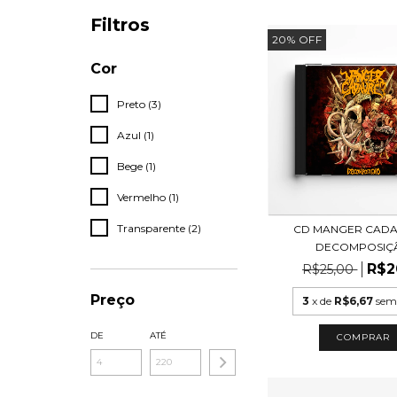
Filtros
20
%
OFF
Cor
Preto (3)
Azul (1)
Bege (1)
Vermelho (1)
Transparente (2)
CD MANGER CADA
DECOMPOSIÇ
R$2
R$25,00
Preço
3
x de
R$6,67
sem
DE
ATÉ