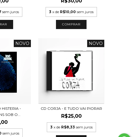
,00
R$30,00
7
sem juros
3
x de
R$10,00
sem juros
NOVO
NOVO
 HISTERIA -
CD CORJA - E TUDO VAI PIORAR
S SOB O...
R$25,00
,00
3
x de
R$8,33
sem juros
0
sem juros