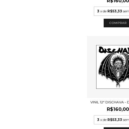
R$160,0
3
x de
R$53,33
sem
VINIL 12" DISCHAVA -
R$160,0
3
x de
R$53,33
sem