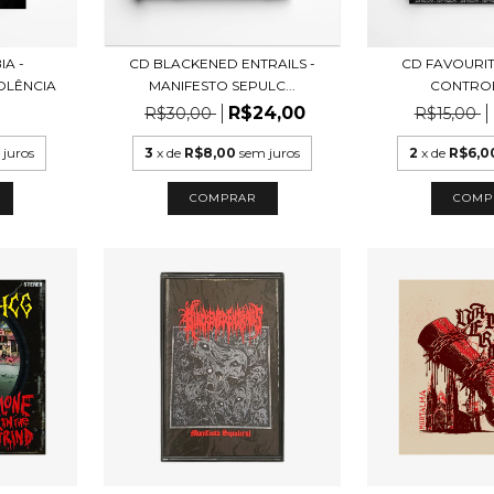
A -
CD BLACKENED ENTRAILS -
CD FAVOURIT
OLÊNCIA
MANIFESTO SEPULC...
CONTROL
R$24,00
R$30,00
R$15,00
 juros
3
x de
R$8,00
sem juros
2
x de
R$6,0