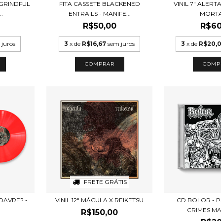
 GRINDFUL
FITA CASSETE BLACKENED
VINIL 7" ALER
.
ENTRAILS - MANIFE...
MORT
R$50,00
R$60
 juros
3
x de
R$16,67
sem juros
3
x de
R$20,
FRETE GRÁTIS
ADAVRE? -
VINIL 12" MÁCULA X REIKETSU
CD BOLOR - P
CRIMES M
R$150,00