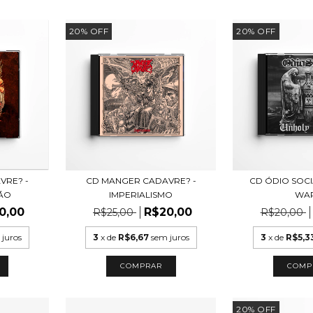
20
%
OFF
20
%
OFF
VRE? -
CD MANGER CADAVRE? -
CD ÓDIO SOCI
ÃO
IMPERIALISMO
WA
0,00
R$20,00
R$25,00
R$20,00
 juros
3
x de
R$6,67
sem juros
3
x de
R$5,3
20
%
OFF