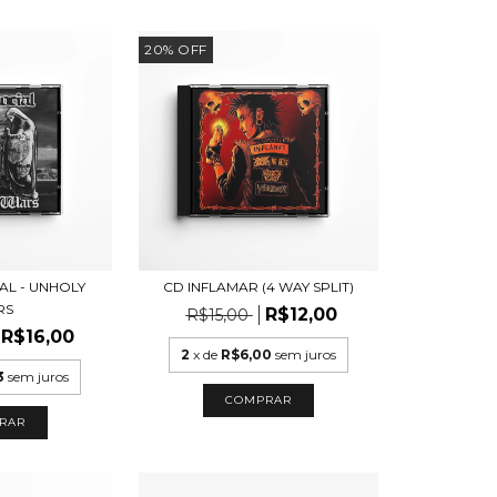
20
%
OFF
AL - UNHOLY
CD INFLAMAR (4 WAY SPLIT)
RS
R$12,00
R$15,00
R$16,00
2
x de
R$6,00
sem juros
3
sem juros