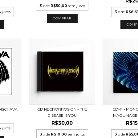
0
R$20
3
x de
R$50,00
sem juros
 juros
3
x de
R$6,6
 DISCHAVA
CD NECRORROSION - THE
CD-R - MONO
DISEASE IS YOU
MAQUINAGEN
0
R$30,00
R$15
 juros
3
x de
R$10,00
sem juros
3
x de
R$5,0