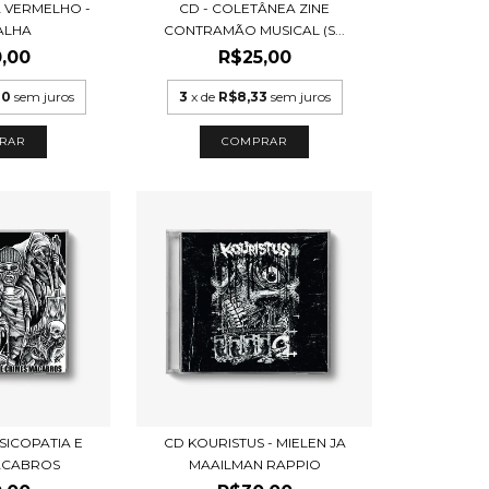
TA VERMELHO -
CD - COLETÂNEA ZINE
ALHA
CONTRAMÃO MUSICAL (S...
,00
R$25,00
00
sem juros
3
x de
R$8,33
sem juros
SICOPATIA E
CD KOURISTUS - MIELEN JA
ACABROS
MAAILMAN RAPPIO