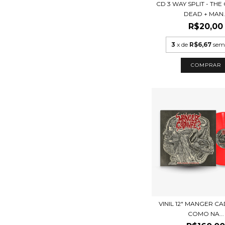
CD 3 WAY SPLIT - THE
DEAD + MAN..
R$20,00
3
x de
R$6,67
sem
VINIL 12" MANGER C
COMO NA...