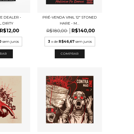
E DEALER -
PRÉ-VENDA VINIL 12" STONED
 DIRTY
HARE - M...
R$12,00
R$140,00
R$180,00
0
sem juros
3
x de
R$46,67
sem juros