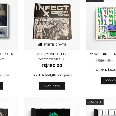
FRETE GRÁTIS
 - SEJA
VINIL 12" INFECTED -
7" WI-FI KILLS -
O...
DISCOGRAFIA (1...
R$50,00
R$180,00
3
x de
R$13,3
 juros
3
x de
R$60,00
sem juros
20
%
OFF