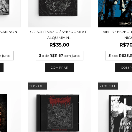
ONAN NON
CD SPLIT VAZIO / SEKEROMLAT -
VINIL 7" ESPEC
ALQUIMIA N...
NIG
R$35,00
R$70
 juros
3
x de
R$11,67
sem juros
3
x de
R$23,
20
%
OFF
20
%
OFF