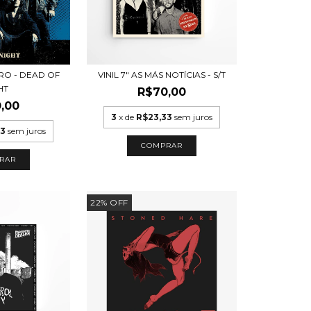
TRO - DEAD OF
VINIL 7" AS MÁS NOTÍCIAS - S/T
HT
R$70,00
,00
3
x de
R$23,33
sem juros
33
sem juros
22
%
OFF