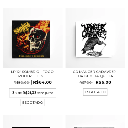
LP 12" SÖMBRIÖ - FOGO,
CD MANGER CADAVRE? -
PODER E DEST...
ORIGEM DA QUEDA
R$64,00
R$6,00
R$80,00
R$7,00
ESGOTADO
3
x de
R$21,33
sem juros
ESGOTADO