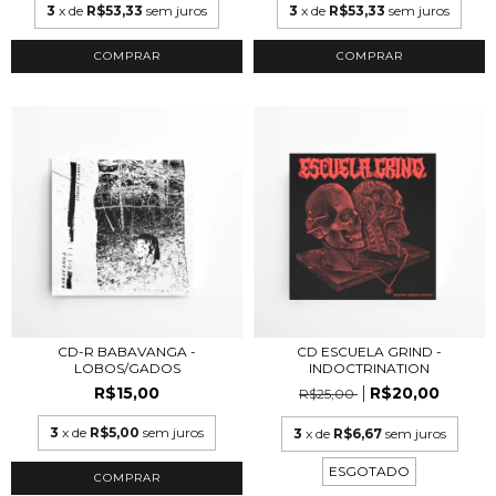
3
x de
R$53,33
sem juros
3
x de
R$53,33
sem juros
CD-R BABAVANGA -
CD ESCUELA GRIND -
LOBOS/GADOS
INDOCTRINATION
R$15,00
R$20,00
R$25,00
3
x de
R$5,00
sem juros
3
x de
R$6,67
sem juros
ESGOTADO