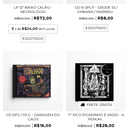
LP 12" BAIXO CALÃO -
CD-R SPLIT - CRUDE SS /
NECROLÓGIO
CHIKARA / WARKRU...
R$72,00
R$8,00
R$90,00
R$10,00
ESGOTADO
3
x de
R$24,00
sem juros
ESGOTADO
FRETE GRÁTIS
CD DFC / HCG - GARAGEM DO
7" XICO PICADINHO E VAZIO - A
CAOS
PENUM...
R$16,00
R$28,00
R$20,00
R$35,00