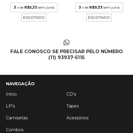
3
x de
R$5,33
sem juros
3
x de
R$9,33
sem juros
ESGOTADO
ESGOTADO
FALE CONOSCO SE PRECISAR PELO NÚMERO
(11) 93937-5115
NAVEGAÇÃO
Início
CD's
LP's
Tapes
Camisetas
Acessórios
Combos