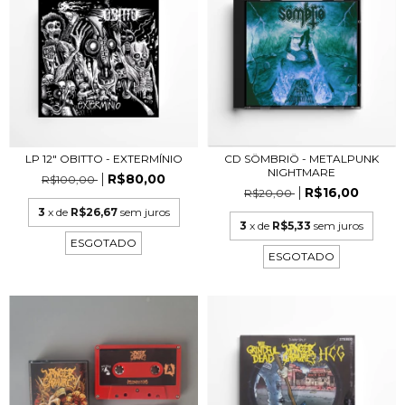
LP 12" OBITTO - EXTERMÍNIO
CD SÖMBRIÖ - METALPUNK
NIGHTMARE
R$80,00
R$100,00
R$16,00
R$20,00
3
x de
R$26,67
sem juros
3
x de
R$5,33
sem juros
ESGOTADO
ESGOTADO