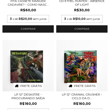
FITA CASSETE MANGER
CD ETHEL HUNTER - ABSENCE
CADAVRE? - COMO NASC...
OF LIGHT
R$60,00
R$30,00
3
x de
R$20,00
sem juros
3
x de
R$10,00
sem juros
FRETE GRÁTIS
FRETE GRÁTIS
LP 12" DESASTRE -
LP 12" CRANIAL CRUSHER -
PROCURANDO SAÍDA
CICLO DA D...
R$160,00
R$160,00