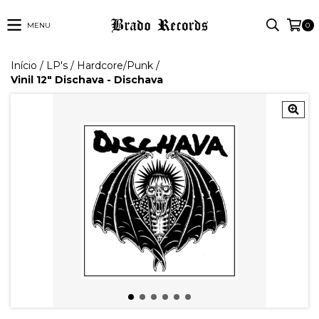
MENU
0
Início
/
LP's
/
Hardcore/Punk
/
Vinil 12" Dischava - Dischava