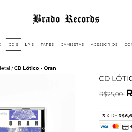
O
CD'S
LP'S
TAPES
CAMISETAS
ACESSÓRIOS
CO
Metal
CD Lótico - Oran
/
CD LÓTI
R
R$25,00
3
X DE
R$6,