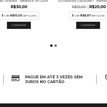
EL HUNTER - ABSENCE OF LIGHT
CD MANGER CADAVRE? - IMPER
R$30,00
R$20,00
R$25,00
3
x de
R$10,00
sem juros
3
x de
R$6,67
sem juros
PAGUE EM ATÉ 3 VEZES SEM
JUROS NO CARTÃO