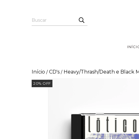
INÍCI
Início
CD's
Heavy/Thrash/Death e Black 
/
/
20
%
OFF