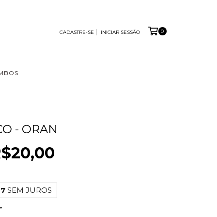
0
CADASTRE-SE
INICIAR SESSÃO
MBOS
CO - ORAN
$20,00
67
SEM JUROS