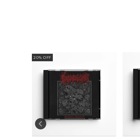
20
%
OFF