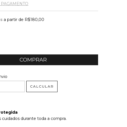
E PAGAMENTO
is
a partir de
R$180,00
 CEP:
ALTERAR CEP
nvio
CALCULAR
rotegida
 cuidados durante toda a compra.