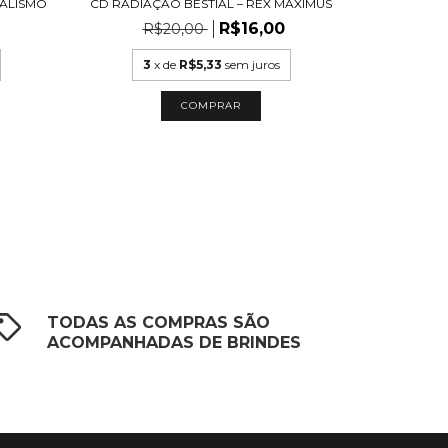
IALISMO
CD RADIAÇÃO BESTIAL – REX MAXIMUS
CD SPL
R$16,00
R$20,00
3
x de
R$5,33
sem juros
3
TODAS AS COMPRAS SÃO
ACOMPANHADAS DE BRINDES