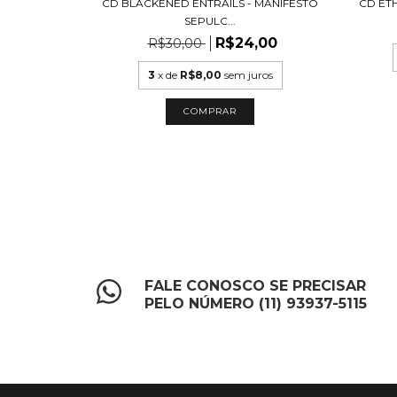
RSIDADE E
CD BLACKENED ENTRAILS - MANIFESTO
CD ETH
SEPULC...
R$24,00
R$30,00
ros
3
x de
R$8,00
sem juros
FALE CONOSCO SE PRECISAR
PELO NÚMERO (11) 93937-5115