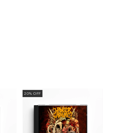
20
%
OFF