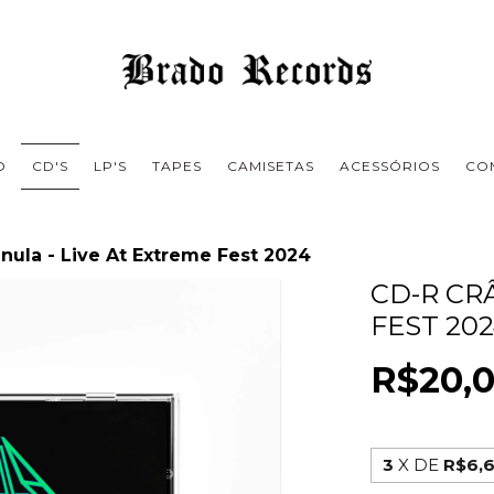
O
CD'S
LP'S
TAPES
CAMISETAS
ACESSÓRIOS
CO
nula - Live At Extreme Fest 2024
CD-R CR
FEST 20
R$20,
3
X DE
R$6,