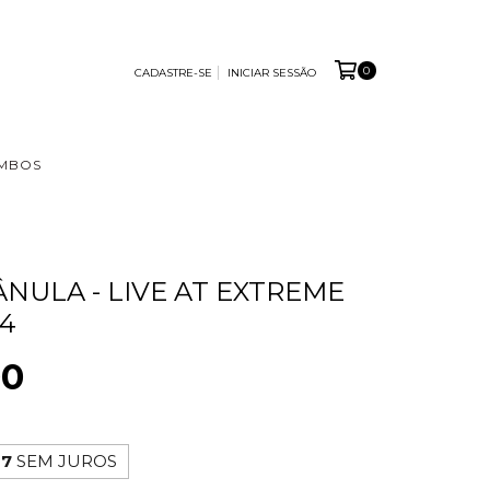
0
CADASTRE-SE
INICIAR SESSÃO
MBOS
ÂNULA - LIVE AT EXTREME
24
00
67
SEM JUROS