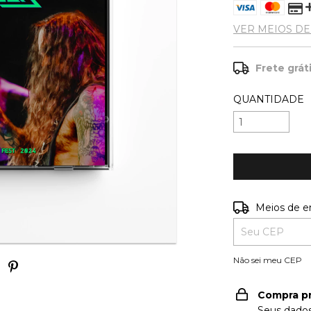
VER MEIOS D
Frete grát
QUANTIDADE
Entregas para o
Meios de e
Não sei meu CEP
Compra p
Seus dados