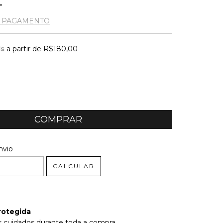
E PAGAMENTO
is
a partir de
R$180,00
 CEP:
ALTERAR CEP
nvio
CALCULAR
rotegida
 cuidados durante toda a compra.