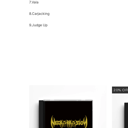
7.Vala
8.Carjacking
9.Judge Up
20
%
OF