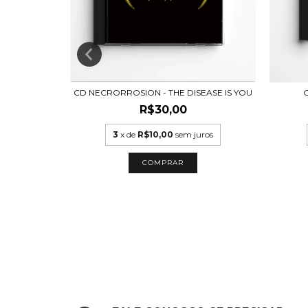
OMO NASCEM
CD NECRORROSION - THE DISEASE IS YOU
C
R$30,00
3
x de
R$10,00
sem juros
uros