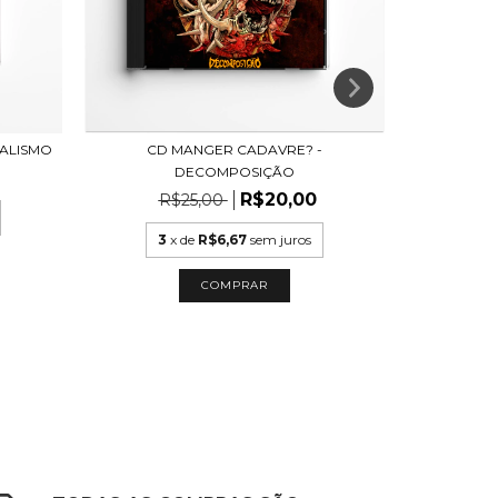
IALISMO
CD MANGER CADAVRE? -
CD 3 WAY S
DECOMPOSIÇÃO
R$20,00
R$25,00
3
x de
R$6,67
sem juros
3