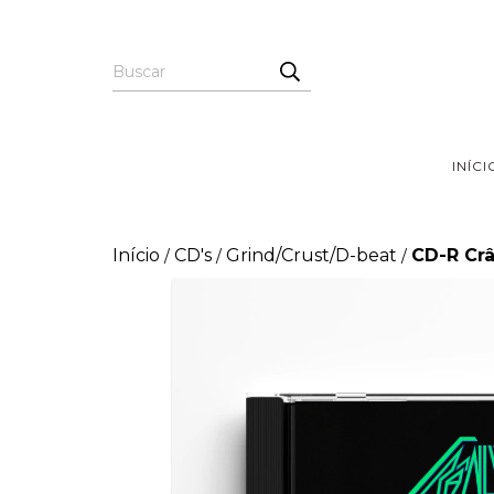
INÍCI
Início
CD's
Grind/Crust/D-beat
CD-R Crâ
/
/
/