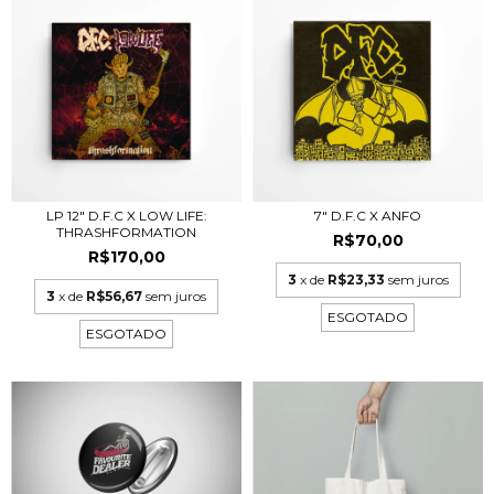
LP 12" D.F.C X LOW LIFE:
7" D.F.C X ANFO
THRASHFORMATION
R$70,00
R$170,00
3
x de
R$23,33
sem juros
3
x de
R$56,67
sem juros
ESGOTADO
ESGOTADO