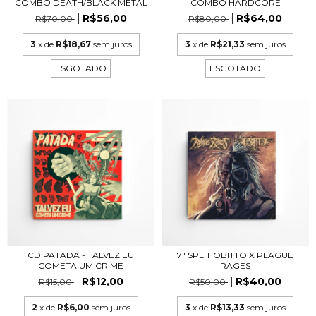
COMBO DEATH/BLACK METAL
COMBO HARDCORE
R$56,00
R$64,00
R$70,00
R$80,00
3
x de
R$18,67
sem juros
3
x de
R$21,33
sem juros
ESGOTADO
ESGOTADO
CD PATADA - TALVEZ EU
7" SPLIT OBITTO X PLAGUE
COMETA UM CRIME
RAGES
R$12,00
R$40,00
R$15,00
R$50,00
2
x de
R$6,00
sem juros
3
x de
R$13,33
sem juros