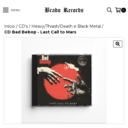
MENU
0
Início
/
CD's
/
Heavy/Thrash/Death e Black Metal
/
CD Bad Bebop - Last Call to Mars