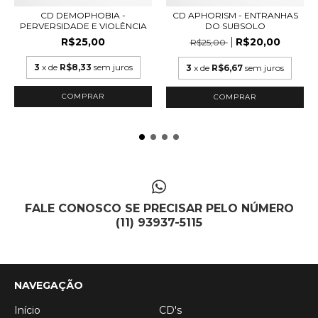
CD DEMOPHOBIA -
CD APHORISM - ENTRANHAS
PERVERSIDADE E VIOLÊNCIA
DO SUBSOLO
R$25,00
R$20,00
R$25,00
3
x de
R$8,33
sem juros
3
x de
R$6,67
sem juros
FALE CONOSCO SE PRECISAR PELO NÚMERO
(11) 93937-5115
NAVEGAÇÃO
Início
CD's