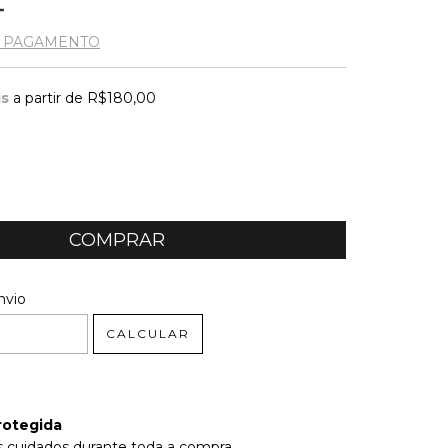
E PAGAMENTO
is
a partir de
R$180,00
 CEP:
ALTERAR CEP
nvio
CALCULAR
rotegida
 cuidados durante toda a compra.