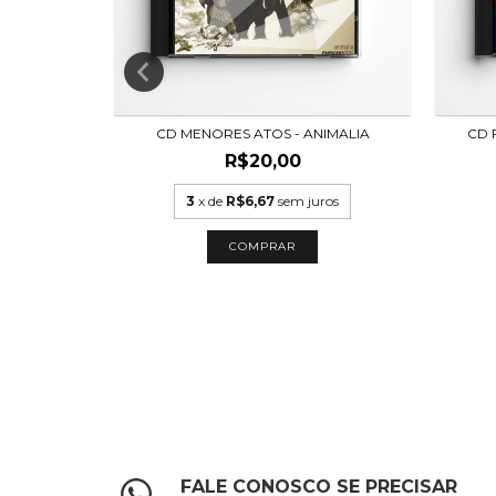
ICK CLACK
CD MENORES ATOS - ANIMALIA
CD 
R$20,00
uros
3
x de
R$6,67
sem juros
FALE CONOSCO SE PRECISAR