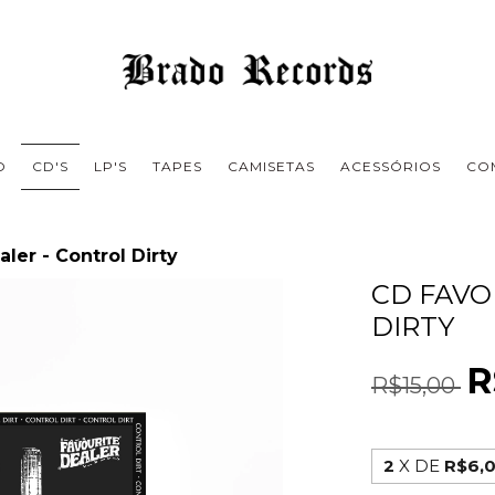
O
CD'S
LP'S
TAPES
CAMISETAS
ACESSÓRIOS
CO
ler - Control Dirty
CD FAVO
DIRTY
R
R$15,00
2
X DE
R$6,