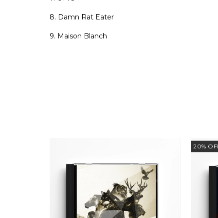
8. Damn Rat Eater
9. Maison Blanch
20
%
OF