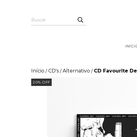
INÍCI
Início
CD's
Alternativo
CD Favourite Dea
/
/
/
20
%
OFF