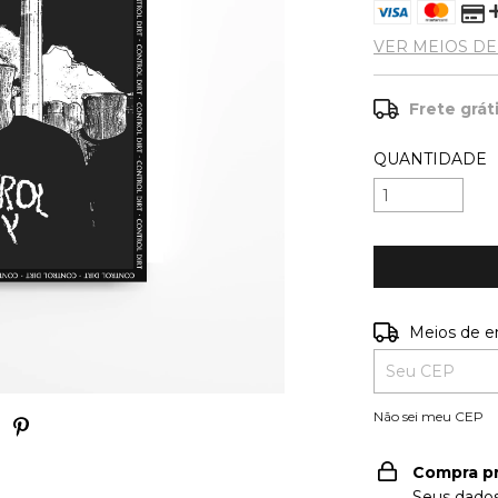
VER MEIOS D
Frete grát
QUANTIDADE
Entregas para o
Meios de e
Não sei meu CEP
Compra p
Seus dados