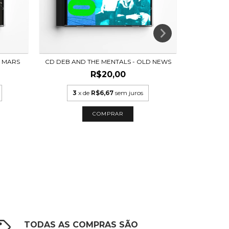
O MARS
CD DEB AND THE MENTALS - OLD NEWS
CD Z
R$20,00
3
x de
R$6,67
sem juros
3
x
TODAS AS COMPRAS SÃO