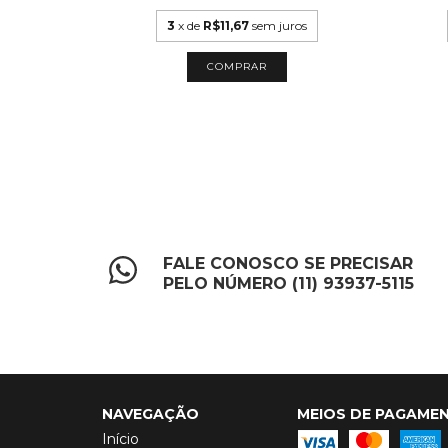
uros
3
x de
R$11,67
sem juros
FALE CONOSCO SE PRECISAR
PELO NÚMERO (11) 93937-5115
NAVEGAÇÃO
MEIOS DE PAGAME
Início