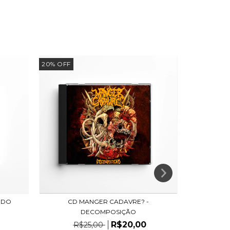
20
%
OFF
 DO
CD MANGER CADAVRE? -
CD MANGER
DECOMPOSIÇÃO
R$20,00
R$25,00