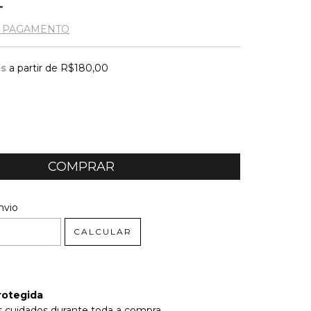
E PAGAMENTO
is
a partir de
R$180,00
 CEP:
ALTERAR CEP
nvio
CALCULAR
rotegida
 cuidados durante toda a compra.