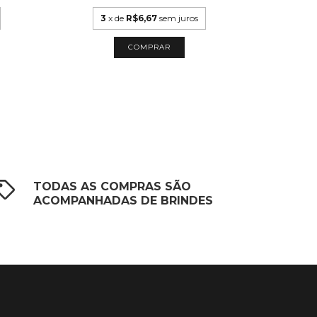
3
x de
R$6,67
sem juros
3
x
TODAS AS COMPRAS SÃO
ACOMPANHADAS DE BRINDES