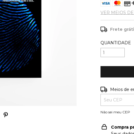
VER MEIOS D
Frete grát
QUANTIDADE
Entregas para o
Meios de e
Não sei meu CEP
Compra p
Seus dados