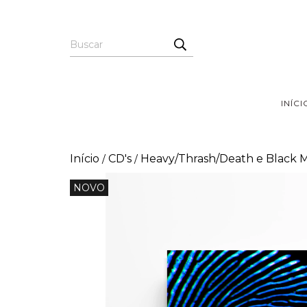
INÍCI
Início
CD's
Heavy/Thrash/Death e Black 
/
/
NOVO