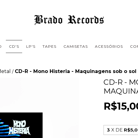
O
CD'S
LP'S
TAPES
CAMISETAS
ACESSÓRIOS
CO
Metal
CD-R - Mono Histeria - Maquinagens sob o sol
/
CD-R - M
MAQUINA
R$15,0
3
X DE
R$5,