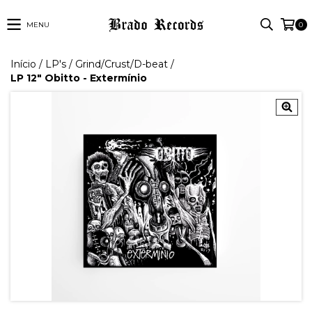
MENU
0
Início
/
LP's
/
Grind/Crust/D-beat
/
LP 12" Obitto - Extermínio