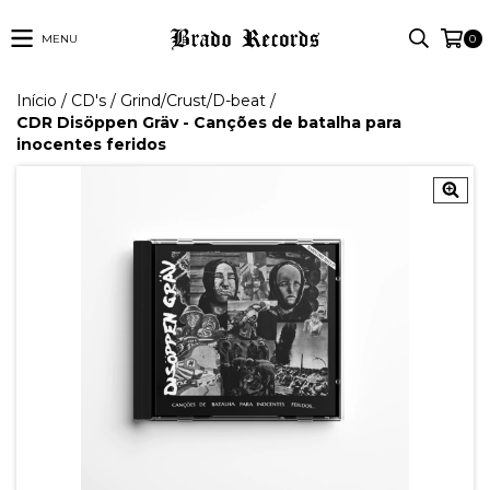
MENU
0
Início
/
CD's
/
Grind/Crust/D-beat
/
CDR Disöppen Gräv - Canções de batalha para
inocentes feridos