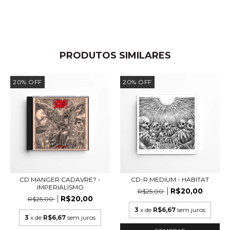
PRODUTOS SIMILARES
20
%
OFF
20
%
OFF
CD MANGER CADAVRE? -
CD-R MEDIUM - HABITAT
IMPERIALISMO
R$20,00
R$25,00
R$20,00
R$25,00
3
x de
R$6,67
sem juros
3
x de
R$6,67
sem juros