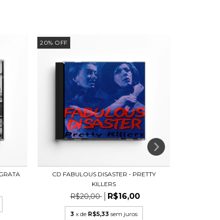
20
%
OFF
 GRATA
CD FABULOUS DISASTER - PRETTY
CD Z
KILLERS
R$16,00
R$20,00
3
x
3
x de
R$5,33
sem juros