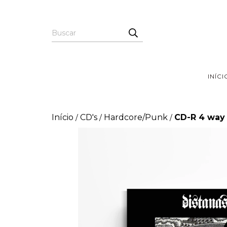
INÍCI
Início
CD's
Hardcore/Punk
CD-R 4 way s
/
/
/