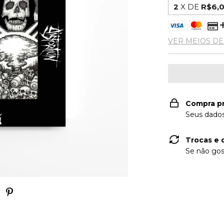
2
X DE
R$6,
VER MEIOS D
Compra p
Seus dados
Trocas e 
Se não gos