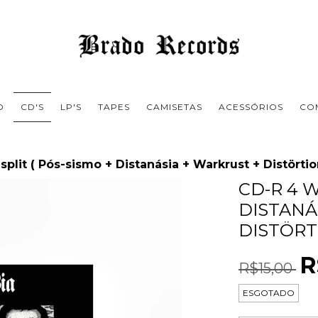
O
CD'S
LP'S
TAPES
CAMISETAS
ACESSÓRIOS
CO
plit ( Pós-sismo + Distanásia + Warkrust + Distörtio
CD-R 4 W
DISTANÁ
DISTÖRT
R
R$15,00
ESGOTADO