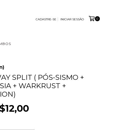
0
CADASTRE-SE
INICIAR SESSÃO
MBOS
n)
AY SPLIT ( PÓS-SISMO +
SIA + WARKRUST +
ION)
$12,00