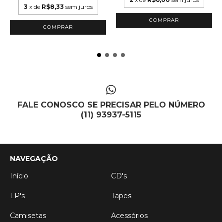
3
x de
R$8,33
sem juros
FALE CONOSCO SE PRECISAR PELO NÚMERO
(11) 93937-5115
NAVEGAÇÃO
Início
CD's
LP's
Tapes
Camisetas
Acessórios