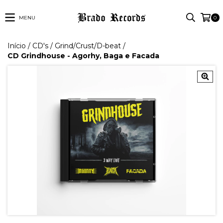
MENU
0
Início
/
CD's
/
Grind/Crust/D-beat
/
CD Grindhouse - Agorhy, Baga e Facada