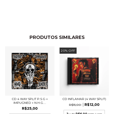
PRODUTOS SIMILARES
20
%
OFF
CD 4 WAY SPLIT P.S.G +
CD INFLAMAR (4 WAY SPLIT)
IMPUGNED + N.H.G....
R$12,00
R$15,00
R$25,00
2
x de
R$6,00
sem juros