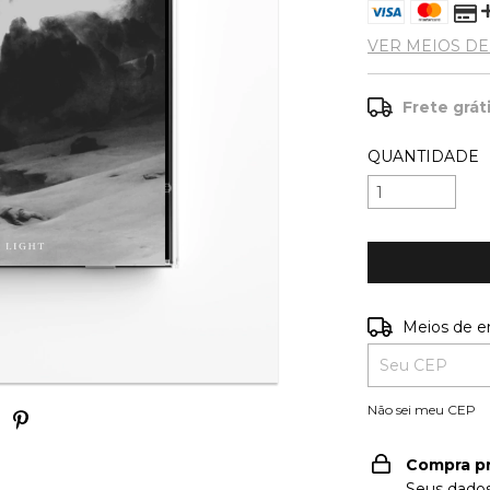
VER MEIOS D
Frete grát
QUANTIDADE
Entregas para o
Meios de e
Não sei meu CEP
Compra p
Seus dados