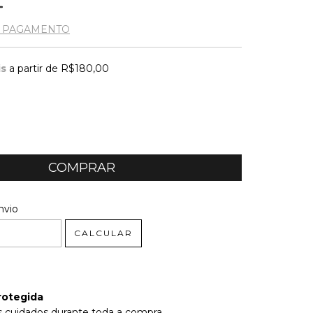
E PAGAMENTO
is
a partir de
R$180,00
 CEP:
ALTERAR CEP
nvio
CALCULAR
rotegida
 cuidados durante toda a compra.