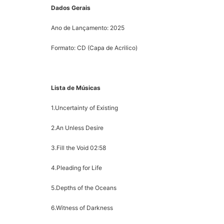
D
ados Gerais
Ano de Lançamento: 2025
Formato: CD (Capa de Acrilico)
Lista de Músicas
1.Uncertainty of Existing
2.An Unless Desire
3.Fill the Void
02:58
4.Pleading for Life
5.Depths of the Oceans
6.Witness of Darkness