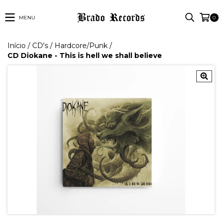
MENU
0
Início
/
CD's
/
Hardcore/Punk
/
CD Diokane - This is hell we shall believe